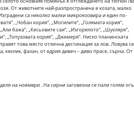
В селото основния поминък е отглеждането на тютюн /в
лозя. От животните най-разпространена е козата, малко
 Изградени са няколко малки микроязовира и един по-
ватя“, „Чобан кория“, „Могилите“, „Голямата кория“,
„Али бажа“, „Кесьовите саи“, „Изгорялото“, „Шукляря“,
и“, „Топузовата кория“, „Джемеря“. Ниско планинската
правят това място отлична дестинация за лов. Ловува се
а, кеклик, фазан, от едрия дивеч – диво прасе, сърна. От
деля на ноември . На сирни заговезни се пали голям ог