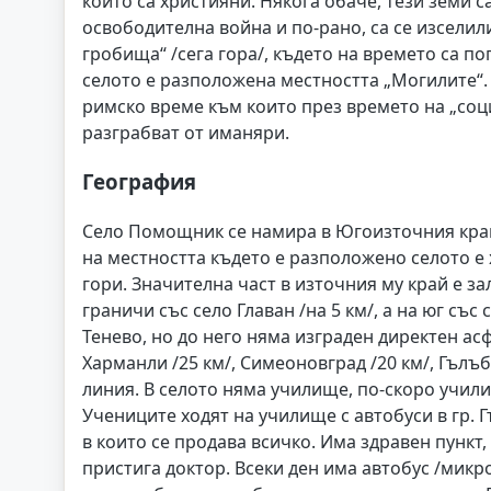
които са християни. Някога обаче, тези земи с
освободителна война и по-рано, са се изселил
гробища“ /сега гора/, където на времето са п
селото е разположена местността „Могилите“.
римско време към които през времето на „соци
разграбват от иманяри.
География
Село Помощник се намира в Югоизточния край
на местността където е разположено селото е
гори. Значителна част в източния му край е за
граничи със село Главан /на 5 км/, а на юг със
Тенево, но до него няма изграден директен ас
Харманли /25 км/, Симеоновград /20 км/, Гълъб
линия. В селото няма училище, по-скоро учили
Учениците ходят на училище с автобуси в гр. 
в които се продава всичко. Има здравен пункт,
пристига доктор. Всеки ден има автобус /микро