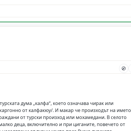
урската дума „калфа“, което означава чирак или
жаргонно от калфакюу/. И макар че произходът на името
граждани от турски произход или мохамедани. В селото
малко деца, включително и при циганите, повечето от