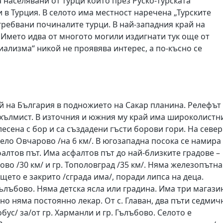
а населявани от турци които през Руско-турската
и в Турция. В селото има местност наречена „Турските
огребвани починалите турци. В най-западния край на
 Името идва от многото могили издигнати тук още от
ализма“ никой не проявява интерес, а по-късно се
 на България в подножието на Сакар планина. Релефът
 хълмист. В източния и южния му край има широколистн
лесена с бор и са създадени гъсти борови гори. На север
 село Овчарово /на 6 км/. В югозападна посока се намира 
фалтов път. Има асфалтов път до най-близките градове –
ово /30 км/ и гр. Тополовград /35 км/. Няма железопътна
щето е закрито /сграда има/, поради липса на деца.
Гълъбово. Няма детска ясла или градина. Има три магази
 но няма постоянно лекар. От с. Главан, два пъти седмич
бус/ за/от гр. Харманли и гр. Гълъбово. Селото е