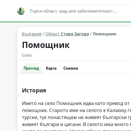
Помощник
Област: Стара Загора
България
/
Област
Стара Загора
/
Помощник
Помощник
Село
Преглед
Карта
Снимки
История
Името на село Помощник идва като превод от т
помощник. Старото име на селото е Калакюу /
турски, тук понастящем не живеят български 
живеят българи и цигани. В селото има много 