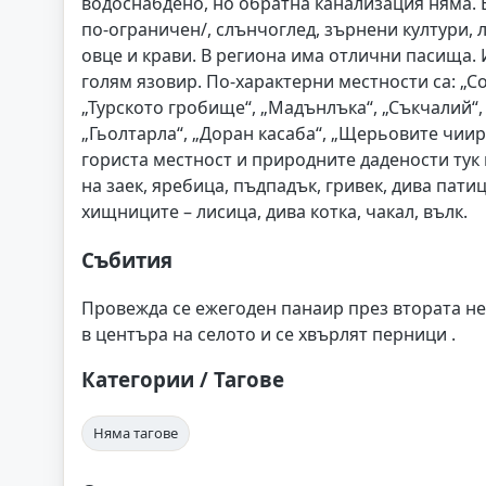
водоснабдено, но обратна канализация няма. 
по-ограничен/, слънчоглед, зърнени култури, 
овце и крави. В региона има отлични пасища.
голям язовир. По-характерни местности са: „Со
„Турското гробище“, „Мадънлъка“, „Съкчалий“, 
„Гьолтарла“, „Доран касаба“, „Щерьовите чиир
гориста местност и природните дадености тук 
на заек, яребица, пъдпадък, гривек, дива патиц
хищниците – лисица, дива котка, чакал, вълк.
Събития
Провежда се ежегоден панаир през втората не
в центъра на селото и се хвърлят перници .
Категории / Тагове
Няма тагове