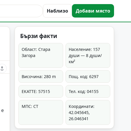
Наблизо
Добави място
Бързи факти
Област: Стара
Население: 157
Загора
души — 8 души/
км²
Височина: 280 m
Пощ. код: 6297
ЕКАТТЕ: 57515
Тел. код: 04155
МПС: СТ
Координати:
 е
42.045645,
26.046341