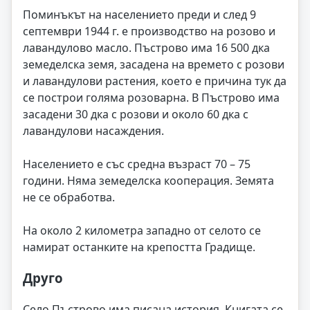
Поминъкът на населението преди и след 9
септември 1944 г. е производство на розово и
лавандулово масло. Пъстрово има 16 500 дка
земеделска земя, засадена на времето с розови
и лавандулови растения, което е причина тук да
се построи голяма розоварна. В Пъстрово има
засадени 30 дка с розови и около 60 дка с
лавандулови насаждения.
Населението е със средна възраст 70 – 75
години. Няма земеделска кооперация. Земята
не се обработва.
На около 2 километра западно от селото се
намират останките на крепостта Градище.
Друго
Село Пъстрово има писана история. Книгата се