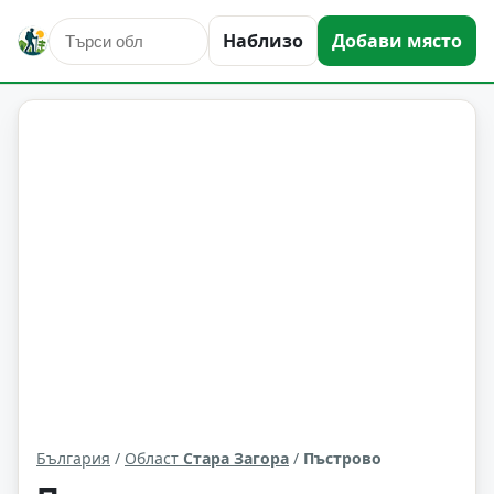
Наблизо
Добави място
Пъстрово
Област: Стара Загора
България
/
Област
Стара Загора
/
Пъстрово