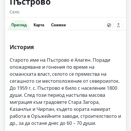
Пъстрово
Село
Преглед
Карта
Снимки
История
Старото име на Пъстрово е Алаген. Поради
опожаряване и гонения по време на
османската власт, селото се премества на
сегашното си местоположение от североизток.
До 1959 г. с. Пъстрово е било с население 1800
души. След този период настъпва масова
миграция към градовете Стара Загора,
Казанлък и Чирпан, където хората намират
работа в Оръжейните заводи, строителството и
др., за да остане днес до 60 – 70 души.