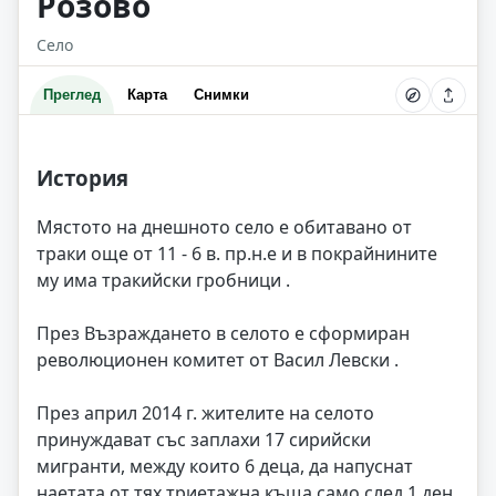
Розово
Село
Преглед
Карта
Снимки
История
Мястото на днешното село е обитавано от
траки още от 11 - 6 в. пр.н.е и в покрайнините
му има тракийски гробници .
През Възраждането в селото е сформиран
революционен комитет от Васил Левски .
През април 2014 г. жителите на селото
принуждават със заплахи 17 сирийски
мигранти, между които 6 деца, да напуснат
наетата от тях триетажна къща само след 1 ден