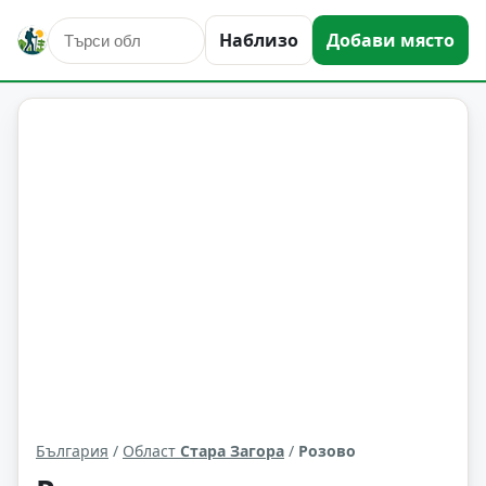
Наблизо
Добави място
Розово
Област: Стара Загора
България
/
Област
Стара Загора
/
Розово