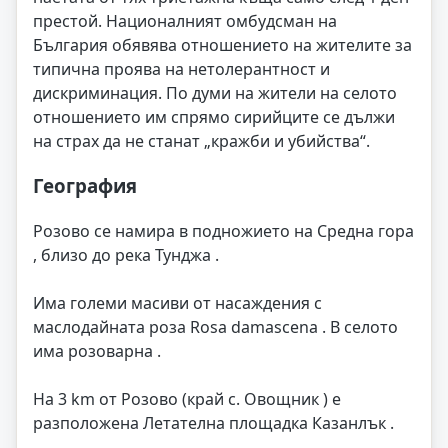
престой. Националният омбудсман на
България обявява отношението на жителите за
типична проява на нетолерантност и
дискриминация. По думи на жители на селото
отношението им спрямо сирийците се дължи
на страх да не станат „кражби и убийства“.
География
Розово се намира в подножието на Средна гора
, близо до река Тунджа .
Има големи масиви от насаждения с
маслодайната роза Rosa damascena . В селото
има розоварна .
На 3 km от Розово (край с. Овощник ) е
разположена Летателна площадка Казанлък .