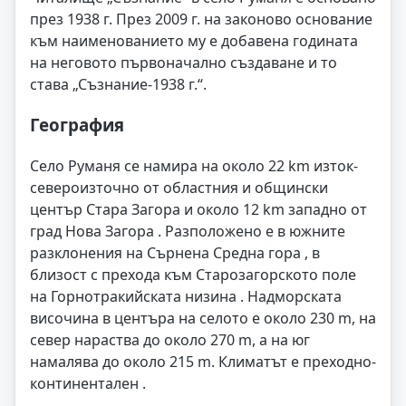
през 1938 г. През 2009 г. на законово основание
към наименованието му е добавена годината
на неговото първоначално създаване и то
става „Съзнание-1938 г.“.
География
Село Руманя се намира на около 22 km изток-
североизточно от областния и общински
център Стара Загора и около 12 km западно от
град Нова Загора . Разположено е в южните
разклонения на Сърнена Средна гора , в
близост с прехода към Старозагорското поле
на Горнотракийската низина . Надморската
височина в центъра на селото е около 230 m, на
север нараства до около 270 m, а на юг
намалява до около 215 m. Климатът е преходно-
континентален .