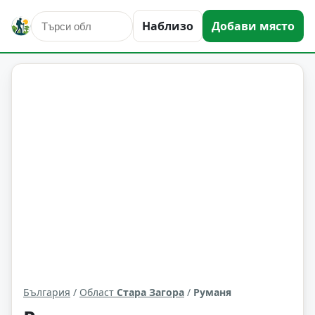
Наблизо
Добави място
Руманя
Област: Стара Загора
България
/
Област
Стара Загора
/
Руманя