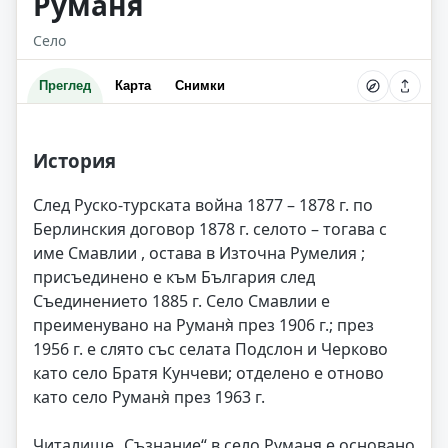
Руманя
Село
Преглед
Карта
Снимки
История
След Руско-турската война 1877 – 1878 г. по
Берлинския договор 1878 г. селото – тогава с
име Смавлии , остава в Източна Румелия ;
присъединено е към България след
Съединението 1885 г. Село Смавлии е
преименувано на Руманя̀ през 1906 г.; през
1956 г. е слято със селата Подслон и Черково
като село Братя Кунчеви; отделено е отново
като село Руманя̀ през 1963 г.
Читалище „Съзнание“ в село Руманя е основано