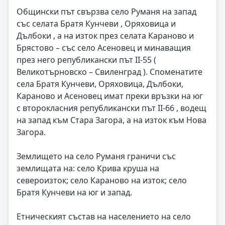
Общински път свързва село Руманя на запад
със селата Братя Кунчеви , Оряховица и
Дълбоки , а на изток през селата Караново и
Брястово – със село Асеновец и минаващия
през него републикански път II-55 (
Великотърновско – Свиленград ). Споменатите
села Братя Кунчеви, Оряховица, Дълбоки,
Караново и Асеновец имат преки връзки на юг
с второкласния републикански път II-66 , водещ
на запад към Стара Загора, а на изток към Нова
Загора.
Землището на село Руманя граничи със
землищата на: село Крива круша на
североизток; село Караново на изток; село
Братя Кунчеви на юг и запад.
Етническият състав на населението на село