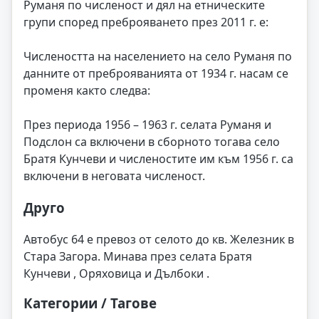
Руманя по численост и дял на етническите
групи според преброяването през 2011 г. е:
Числеността на населението на село Руманя по
данните от преброяванията от 1934 г. насам се
променя както следва:
През периода 1956 – 1963 г. селата Руманя и
Подслон са включени в сборното тогава село
Братя Кунчеви и численостите им към 1956 г. са
включени в неговата численост.
Друго
Автобус 64 е превоз от селото до кв. Железник в
Стара Загора. Минава през селата Братя
Кунчеви , Оряховица и Дълбоки .
Категории / Тагове