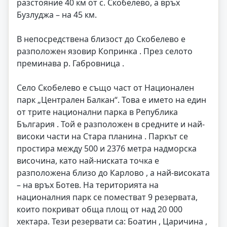
разстояние 40 км от с. Скобелево, а връх
Бузлуджа – на 45 км.
В непосредствена близост до Скобелево е
разположен язовир Копринка . През селото
преминава р. Габровница .
Село Скобелево е също част от Национален
парк „Централен Балкан“. Това е името на един
от трите национални парка в Република
България . Той е разположен в средните и най-
високи части на Стара планина . Паркът се
простира между 500 и 2376 метра надморска
височина, като най-ниската точка е
разположена близо до Карлово , а най-високата
– на връх Ботев. На територията на
националния парк се поместват 9 резервата,
които покриват обща площ от над 20 000
хектара. Тези резервати са: Боатин , Царичина ,