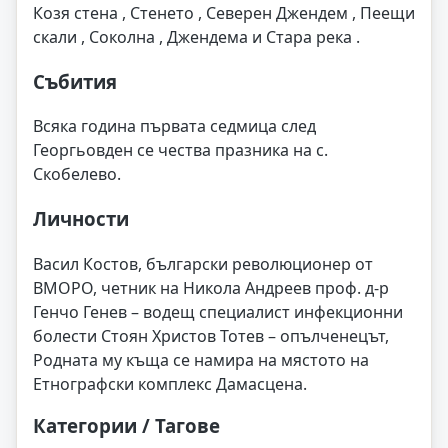
Козя стена , Стенето , Северен Джендем , Пеещи
скали , Соколна , Джендема и Стара река .
Събития
Всяка година първата седмица след
Георгьовден се чества празника на с.
Скобелево.
Личности
Васил Костов, български революционер от
ВМОРО, четник на Никола Андреев проф. д-р
Генчо Генев – водещ специалист инфекционни
болести Стоян Христов Тотев – опълченецът,
Родната му къща се намира на мястото на
Етнографски комплекс Дамасцена.
Категории / Тагове