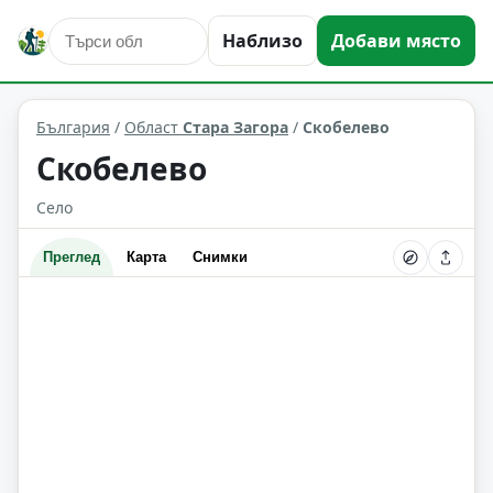
Наблизо
Добави място
Скобелево
Област: Стара Загора
България
/
Област
Стара Загора
/
Скобелево
Скобелево
Село
Преглед
Карта
Снимки