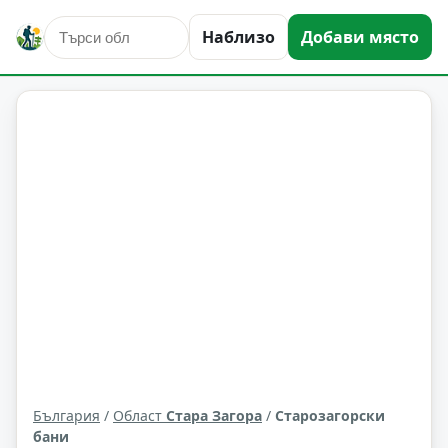
Наблизо
Добави място
Старозагорски бани
Област: Стара Загора
България
/
Област
Стара Загора
/
Старозагорски
бани