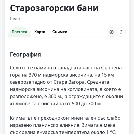
Старозагорски бани
Село
Преглед
Карта
Снимки
География
Селото се намира в западната част на Сърнена
гора на 370 м надморска височина, на 15 км
северозападно от Стара Загора. Средната
надморска височина на котловината, в която е
разположено, е 360 м., а ограждащите я околни
хълмове са с височина от 500 до 700 м.
Климатът е преходноконтинентален със слабо
изразено планинско влияние. Зимата е мека
със средна януарска температура около 1 °C.