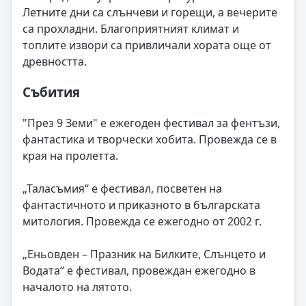
Летните дни са слънчеви и горещи, а вечерите
са прохладни. Благоприятният климат и
топлите извори са привличали хората още от
древността.
Събития
"През 9 Земи" е ежегоден фестивал за фентъзи,
фантастика и творчески хобита. Провежда се в
края на пролетта.
„Таласъмия“ е фестивал, посветен на
фантастичното и приказното в българската
митология. Провежда се ежегодно от 2002 г.
„Еньовден – Празник на Билките, Слънцето и
Водата“ е фестивал, провеждан ежегодно в
началото на лятото.