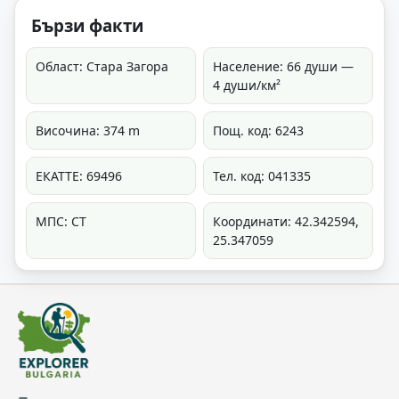
Бързи факти
Област: Стара Загора
Население: 66 души —
4 души/км²
Височина: 374 m
Пощ. код: 6243
ЕКАТТЕ: 69496
Тел. код: 041335
МПС: СТ
Координати: 42.342594,
25.347059