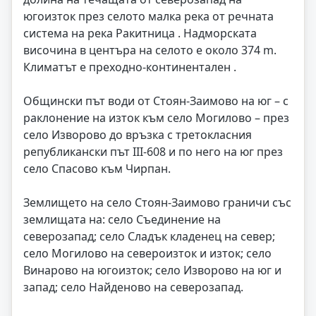
югоизток през селото малка река от речната
система на река Ракитница . Надморската
височина в центъра на селото е около 374 m.
Климатът е преходно-континентален .
Общински път води от Стоян-Заимово на юг – с
раклонение на изток към село Могилово – през
село Изворово до връзка с третокласния
републикански път III-608 и по него на юг през
село Спасово към Чирпан.
Землището на село Стоян-Заимово граничи със
землищата на: село Съединение на
северозапад; село Сладък кладенец на север;
село Могилово на североизток и изток; село
Винарово на югоизток; село Изворово на юг и
запад; село Найденово на северозапад.