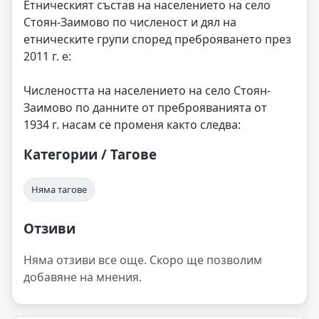
Етническият състав на населението на село
Стоян-Заимово по численост и дял на
етническите групи според преброяването през
2011 г. е:
Числеността на населението на село Стоян-
Заимово по данните от преброяванията от
1934 г. насам се променя както следва:
Категории / Тагове
Няма тагове
Отзиви
Няма отзиви все още. Скоро ще позволим
добавяне на мнения.