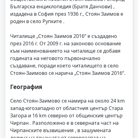
Българска енциклопедия (Братя Данчови) ,
издадена в София през 1936 г., Стоян Заимов е
роден в село Рупките .
Читалище „Стоян Заимов 2016“ е създадено
през 2016 г. От 2009 г. на законово основание
към наименованието на читалище се добавя
годината на неговото първоначално
създаване, поради което читалището в село
Стоян-Заимово се нарича „Стоян Заимов 2016“.
География
Село Стоян-Заимово се намира на около 24 km
запад-югозападно от областния център Стара
Загора и 16 km северно от общинския център
Чирпан . Разположено е в северната част на
Чирпанските възвишения , в зашумената
долина на течащата от северозапад на