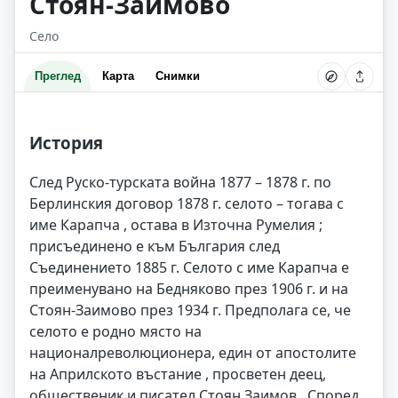
Стоян-Заимово
Село
Преглед
Карта
Снимки
История
След Руско-турската война 1877 – 1878 г. по
Берлинския договор 1878 г. селото – тогава с
име Карапча , остава в Източна Румелия ;
присъединено е към България след
Съединението 1885 г. Селото с име Карапча е
преименувано на Бедняково през 1906 г. и на
Стоян-Заимово през 1934 г. Предполага се, че
селото е родно място на
националреволюционера, един от апостолите
на Априлското въстание , просветен деец,
общественик и писател Стоян Заимов . Според