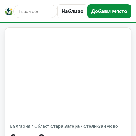
Наблизо
Добави място
Стоян-Заимово
Област: Стара Загора
България
/
Област
Стара Загора
/
Стоян-Заимово