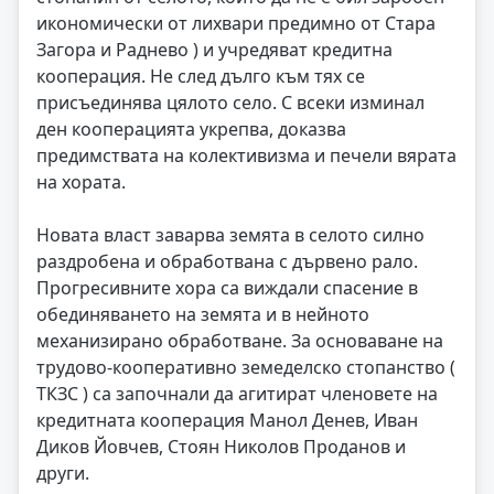
икономически от лихвари предимно от Стара
Загора и Раднево ) и учредяват кредитна
кооперация. Не след дълго към тях се
присъединява цялото село. С всеки изминал
ден кооперацията укрепва, доказва
предимствата на колективизма и печели вярата
на хората.
Новата власт заварва земята в селото силно
раздробена и обработвана с дървено рало.
Прогресивните хора са виждали спасение в
обединяването на земята и в нейното
механизирано обработване. За основаване на
трудово-кооперативно земеделско стопанство (
ТКЗС ) са започнали да агитират членовете на
кредитната кооперация Манол Денев, Иван
Диков Йовчев, Стоян Николов Проданов и
други.