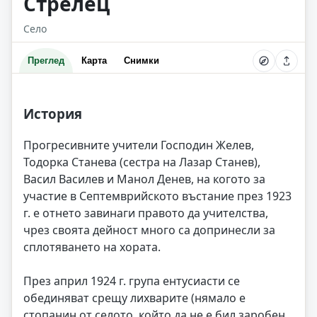
Стрелец
Село
Преглед
Карта
Снимки
История
Прогресивните учители Господин Желев,
Тодорка Станева (сестра на Лазар Станев),
Васил Василев и Манол Денев, на когото за
участие в Септемврийското въстание през 1923
г. е отнето завинаги правото да учителства,
чрез своята дейност много са допринесли за
сплотяването на хората.
През април 1924 г. група ентусиасти се
обединяват срещу лихварите (нямало е
стопанин от селото, който да не е бил заробен