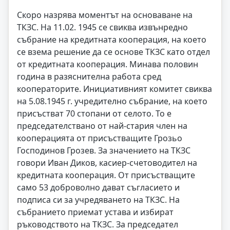
Скоро назрява моментът на основаване на
ТКЗС. На 11.02. 1945 се свиква извънредно
събрание на кредитната кооперация, на което
се взема решение да се основе ТКЗС като отдел
от кредитната кооперация. Минава половин
година в разяснителна работа сред
кооператорите. Инициативният комитет свиква
на 5.08.1945 г. учредително събрание, на което
присъстват 70 стопани от селото. То е
председателствано от най-стария член на
кооперацията от присъстващите Грозьо
Господинов Грозев. За значението на ТКЗС
говори Иван Диков, касиер-счетоводител на
кредитната кооперация. От присъстващите
само 53 доброволно дават съгласието и
подписа си за учредяването на ТКЗС. На
събранието приемат устава и избират
ръководството на ТКЗС. За председател