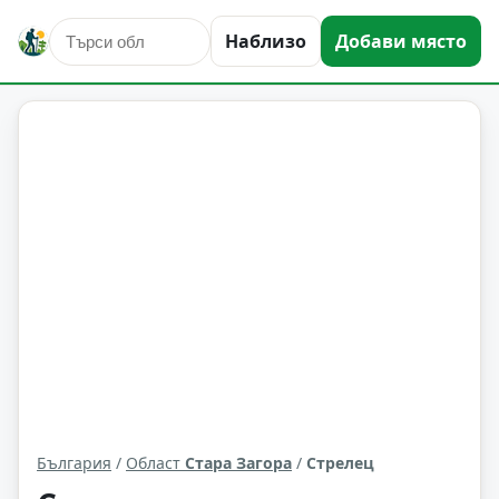
Наблизо
Добави място
Стрелец
Област: Стара Загора
България
/
Област
Стара Загора
/
Стрелец