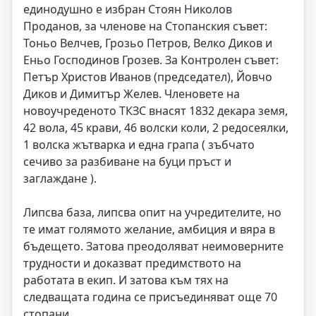
единодушно е избран Стоян Николов
Проданов, за членове на Стопанския съвет:
Тоньо Велчев, Грозьо Петров, Велко Диков и
Еньо Господинов Грозев. За Контролен съвет:
Петър Христов Иванов (председател), Йовчо
Диков и Димитър Желев. Членовете на
новоучреденото ТКЗС внасят 1832 декара земя,
42 вола, 45 крави, 46 волски коли, 2 редосеялки,
1 волска жътварка и една грапа ( зъбчато
сечиво за разбиване на буци пръст и
заглаждане ).
Липсва база, липсва опит на учредителите, но
те имат голямото желание, амбиция и вяра в
бъдещето. Затова преодоляват неимоверните
трудности и доказват предимството на
работата в екип. И затова към тях на
следващата година се присъединяват още 70
стопани.