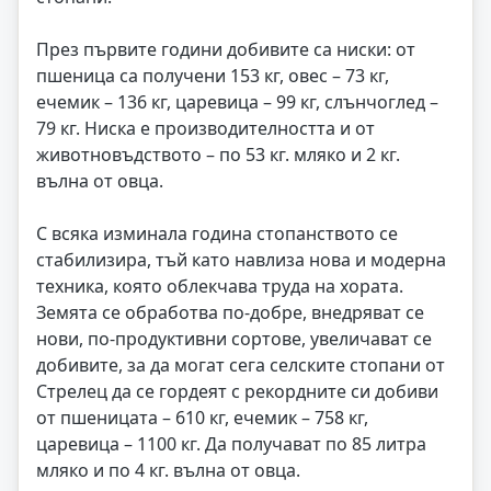
През първите години добивите са ниски: от
пшеница са получени 153 кг, овес – 73 кг,
ечемик – 136 кг, царевица – 99 кг, слънчоглед –
79 кг. Ниска е производителността и от
животновъдството – по 53 кг. мляко и 2 кг.
вълна от овца.
С всяка изминала година стопанството се
стабилизира, тъй като навлиза нова и модерна
техника, която облекчава труда на хората.
Земята се обработва по-добре, внедряват се
нови, по-продуктивни сортове, увеличават се
добивите, за да могат сега селските стопани от
Стрелец да се гордеят с рекордните си добиви
от пшеницата – 610 кг, ечемик – 758 кг,
царевица – 1100 кг. Да получават по 85 литра
мляко и по 4 кг. вълна от овца.