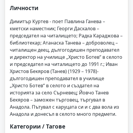
Личности
Димитър Куртев - поет Павлина Ганева –
кметски наместник; Георги Даскалов –
председател на читалището; Радка Караджова –
библиотекар; Атанаска Танева – доброволец –
читалищен деец, дългогодишен преподавател
и директор на училище „Христо Ботев“ в селото
и председател на читалището до 1991 г.; Иван
Христов Бекяров (Танев) (1929 – 1978)-
дългогодишен преподавател в училище
„Христо Ботев“ в селото и създател на
историята за село Сърневец; Йовчо Танев
Бекяров – заможен търговец, търгувал в
Анадола. Пътувал с каруцата си и с два вола из
Анадола и донесъл в селото много предмети.
Категории / Тагове