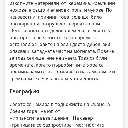
изкопните материали от керамика, кремъчни
ножове, а също и еленови рога и чукове. По
неизвестни причини това селище било
опожарено и разрушено, вероятно при
сблъскването с отделни племена, а след това
повторно населено, от което време са
останали основите на един доста дебел зид
опасващ западната част на могилата. Повече
за това селище ние не знаем. Това са били
времената, когато първобитните хора са
преминавали от използването на каменните и
кремъчните сечива към медта и бронза.
География
Селото се намира в подножието на Сърнена
Средна гора , на юг от
Чирпанските възвишения . На север
- границата се разпростира - местностите