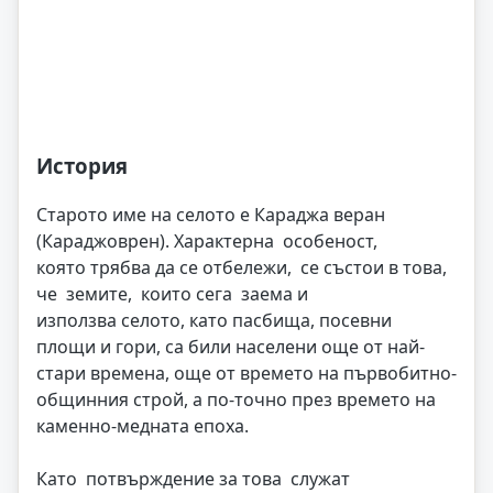
История
Старото име на селото е Караджа веран
(Караджоврен). Характерна особеност,
която трябва да се отбележи, се състои в това,
че земите, които сега заема и
използва селото, като пасбища, посевни
площи и гори, са били населени още от най-
стари времена, още от времето на първобитно-
общинния строй, а по-точно през времето на
каменно-медната епоха.
Като потвърждение за това служат