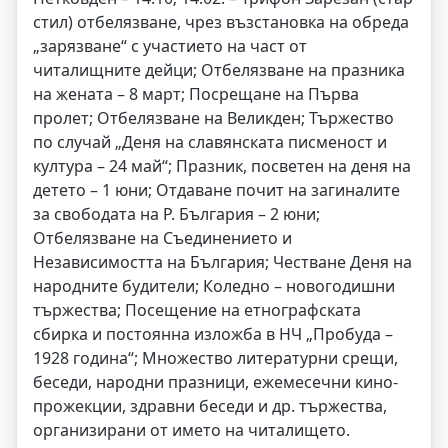
стил) отбелязване, чрез възстановка на обреда
„зарязване“ с участието на част от
читалищните дейци; Отбелязване на празника
на жената – 8 март; Посрещане на Първа
пролет; Отбелязване на Великден; Тържество
по случай „Деня на славянската писменост и
култура – 24 май“; Празник, посветен на деня на
детето – 1 юни; Отдаване почит на загиналите
за свободата на Р. България – 2 юни;
Отбелязване на Съединението и
Независимостта на България; Честване Деня на
народните будители; Коледно – новогодишни
тържества; Посещение на етнографската
сбирка и постоянна изложба в НЧ „Пробуда –
1928 година“; Множество литературни срещи,
беседи, народни празници, ежемесечни кино-
прожекции, здравни беседи и др. тържества,
организирани от името на читалището.