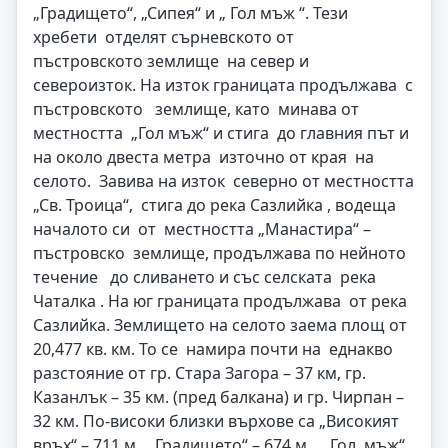
„Градището“, „Сипея“ и „ Гол мъж “. Тези
хребети отделят сърневското от
пъстровското землище на север и
североизток. На изток границата продължава с
пъстровското землище, като минава от
местността „Гол мъж“ и стига до главния път и
на около двеста метра източно от края на
селото. Завива на изток северно от местността
„Св. Троица“, стига до река Сазлийка , водеща
началото си от местността „Манастира“ –
пъстровско землище, продължава по нейното
течение до сливането и със селската река
Чаталка . На юг границата продължава от река
Сазлийка. Землището на селото заема площ от
20,477 кв. км. То се намира почти на еднакво
разстояние от гр. Стара Загора – 37 км, гр.
Казанлък – 35 км. (пред балкана) и гр. Чирпан –
32 км. По-високи близки върхове са „Високият
връх“ – 711 м., „Градището“ – 674 м., „Гол мъж“