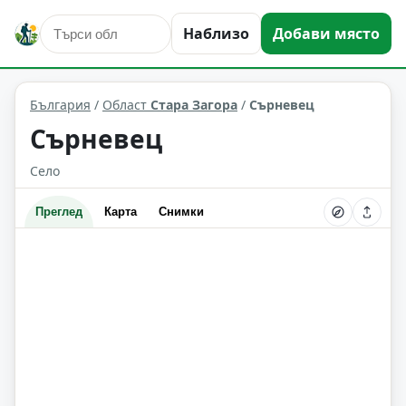
Наблизо
Добави място
Сърневец
Област: Стара Загора
България
/
Област
Стара Загора
/
Сърневец
Сърневец
Село
Преглед
Карта
Снимки