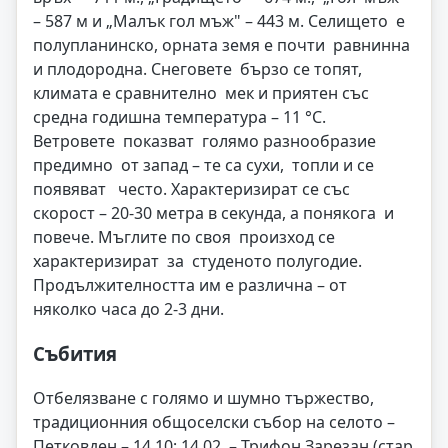
– 587 м и „Малък гол мъж" – 443 м. Селището е
полупланинско, орната земя е почти равнинна
и плодородна. Снеговете бързо се топят,
климата е сравнително мек и приятен със
средна годишна температура – 11 °C.
Ветровете показват голямо разнообразие
предимно от запад – те са сухи, топли и се
появяват често. Характеризират се със
скорост – 20-30 метра в секунда, а понякога и
повече. Мъглите по своя произход се
характеризират за студеното полугодие.
Продължителността им е различна – от
няколко часа до 2-3 дни.
Събития
Отбелязване с голямо и шумно тържество,
традиционния общоселски събор на селото –
Петковден – 14.10; 14.02. – Трифон Зарезан (стар