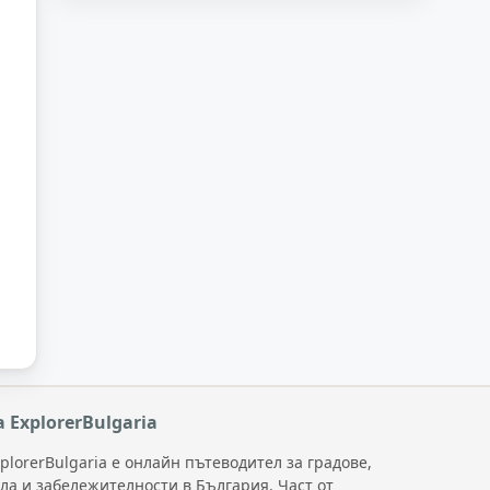
а ExplorerBulgaria
plorerBulgaria е онлайн пътеводител за градове,
ела и забележителности в България. Част от