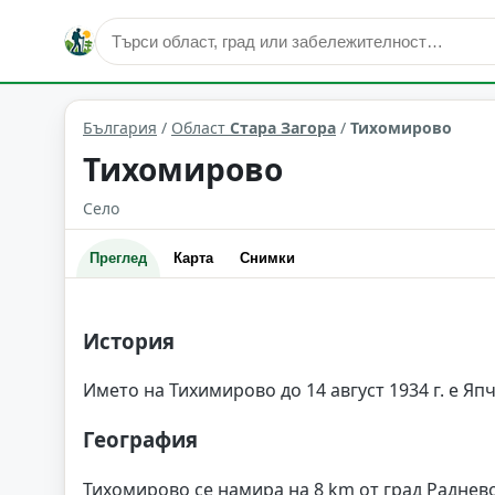
Тихомирово
Област: Стара Загора
България
/
Област
Стара Загора
/
Тихомирово
Тихомирово
Село
Преглед
Карта
Снимки
История
Името на Тихимирово до 14 август 1934 г. е Япч
География
Тихомирово се намира на 8 km от град Раднево