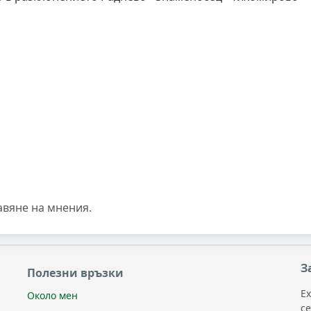
авяне на мнения.
З
Полезни връзки
Ex
Около мен
с