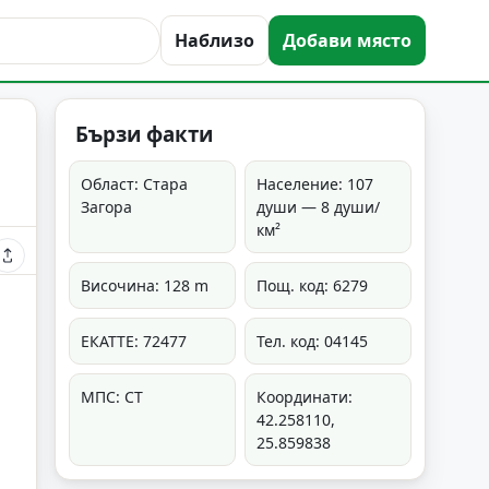
Наблизо
Добави място
Бързи факти
Област: Стара
Население: 107
Загора
души — 8 души/
км²
Височина: 128 m
Пощ. код: 6279
ЕКАТТЕ: 72477
Тел. код: 04145
МПС: СТ
Координати:
42.258110,
25.859838