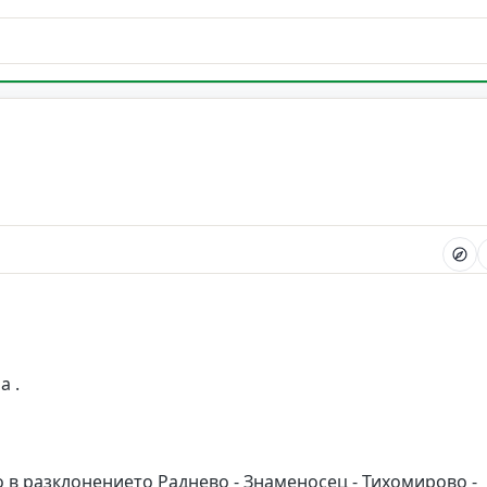
а .
 в разклонението Раднево - Знаменосец - Тихомирово -