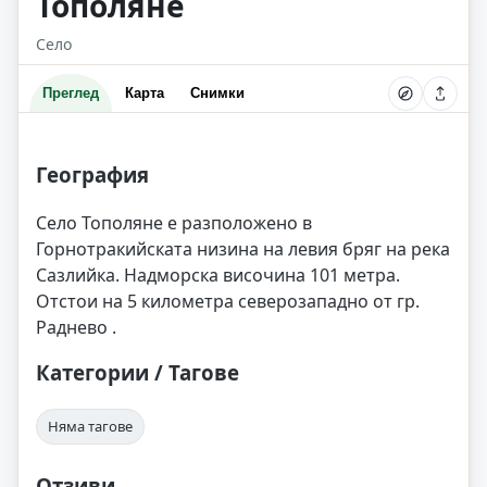
Тополяне
Село
Преглед
Карта
Снимки
География
Село Тополяне е разположено в
Горнотракийската низина на левия бряг на река
Сазлийка. Надморска височина 101 метра.
Отстои на 5 километра северозападно от гр.
Раднево .
Категории / Тагове
Няма тагове
Отзиви