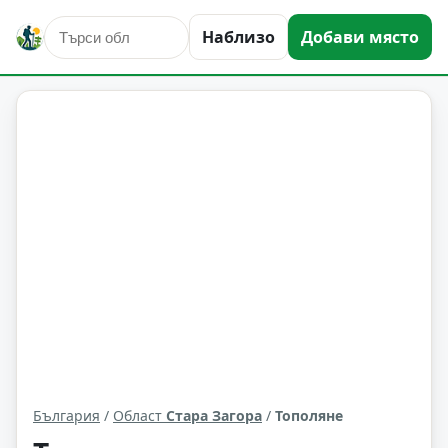
Наблизо
Добави място
Тополяне
Област: Стара Загора
България
/
Област
Стара Загора
/
Тополяне