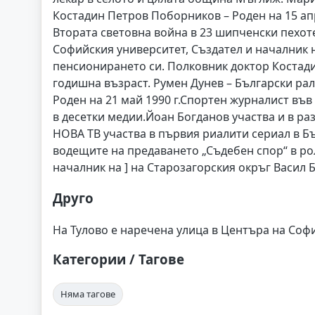
Костадин Петров Поборников – Роден на 15 апр
Втората световна война в 23 шипченски пехот
Софийския университет, Създател и началник на
пенсионирането си. Полковник доктор Костадин
годишна възраст. Румен Дунев – Български ра
Роден на 21 май 1990 г.Спортен журналист във
в десетки медии.Йоан Богданов участва и в ра
НОВА ТВ участва в първия риалити сериал в Бълг
водещите на предаването „Съдебен спор“ в ро
началник на ] на Старозагорския окръг Васил 
Друго
На Тулово е наречена улица в Центъра на София
Категории / Тагове
Няма тагове