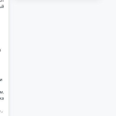
от
ъй
о
в
ри
м.
ка
 ,