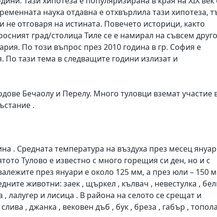
одини. Тази хипотеза е популяризирана в края на XIX век 
ременната наука отдавна е отхвърлила тази хипотеза, т
 и не отговаря на истината. Повечето историци, както
росният град/столица Тиле се е намирал на съвсем друг
рия. По този въпрос през 2010 година в гр. София е
 По тази тема в следващите години излизат и
одове Бечаолу и Перелу. Много туловци вземат участие 
ъстание .
на . Средната температура на въздуха през месец януа
лятото Тулово е известно с много горещия си ден, но и с
алежите през януари е около 125 мм, а през юли – 150 м
дните животни: заек , щъркел , кълвач , невестулка , бел
ца , лалугер и лисица . В района на селото се срещат и
ива , джанка , вековен дъб , бук , бреза , габър , топола