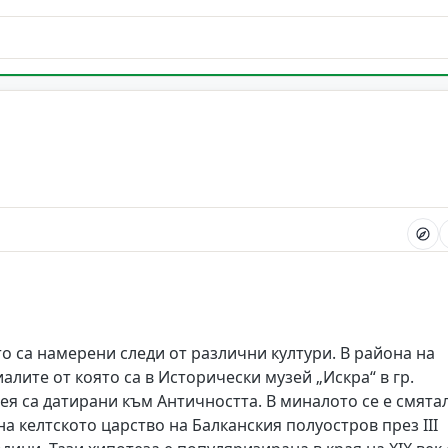
о са намерени следи от различни култури. В района на
лите от която са в Исторически музей „Искра“ в гр.
ея са датирани към Античността. В миналото се е смята
на келтското царство на Балканския полуостров през III