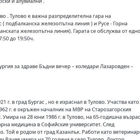
рски и алувиални .
о . Тулово е важна разпределителна гара на
 ( подбалканска железопътна линия ) и Русе - Горна
анската железопътна линия). Гарата се обслужва от едн
:50 до 19:50ч.
ургия за здраве Бъдни вечер – коледари Лазаровден –
1 г. в град Бургас , но е израснал в Тулово. Участва като
962 г. е окръжен началник на МВР на Старозагорския
 Умира на 28 юни 1986 г. в Тулово, на 65-годишна възрас
арна медицина в Софийския университет. След
о. Той е родом от град Казанлък. Работи като ветерина
 Рачев умира на 70 години в село Тулово. Доктор