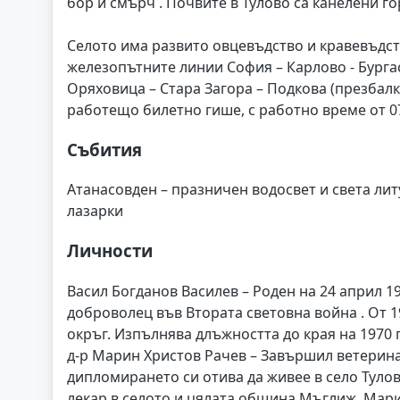
бор и смърч . Почвите в Тулово са канелени го
Селото има развито овцевъдство и кравевъдств
железопътните линии София – Карлово - Бургас
Оряховица – Стара Загора – Подкова (презбалк
работещо билетно гише, с работно време от 07
Събития
Атанасовден – празничен водосвет и света лит
лазарки
Личности
Васил Богданов Василев – Роден на 24 април 192
доброволец във Втората световна война . От 1
окръг. Изпълнява длъжността до края на 1970 г.
д-р Марин Христов Рачев – Завършил ветерин
дипломирането си отива да живее в село Тулов
лекар в селото и цялата община Мъглиж. Марин