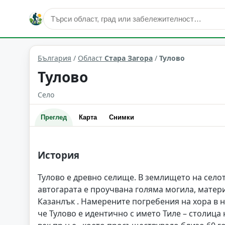
Тулово
Област: Стара Загора
България
/
Област
Стара Загора
/
Тулово
Тулово
Село
Преглед
Карта
Снимки
История
Тулово е древно селище. В землището на селот
автогарата е проучвана голяма могила, материа
Казанлък . Намерените погребения на хора в н
че Тулово е идентично с името Тиле – столица 