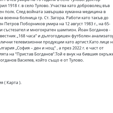
ил 1918 г. в село Тулово. Участва като доброволец във
ен полк. След войната завършва хуманна медицина в
 военна болница гр. Ст. Загора. Работи като такъв до
 Петров Поборников умира на 12 август 1983 г., на 65-
ли състезател и многократен шампион. Йоан Богданов -
 вестник „168 часа“ и дългогодишен футболен анализато
злични телевизионни продукции като артист.Като лице н
ария „София – ден и нощ“ , а през 2022 г. е част от
лята на “Пристав Богданов”.Той е внук на бившия окръж
Богданов Василев, който също е от Тулово.
 ( Карта ).