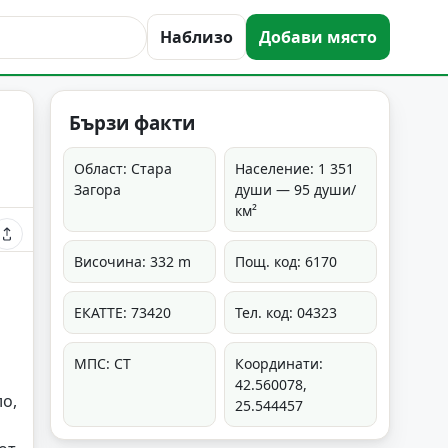
Наблизо
Добави място
Бързи факти
Област: Стара
Население: 1 351
Загора
души — 95 души/
км²
Височина: 332 m
Пощ. код: 6170
ЕКАТТЕ: 73420
Тел. код: 04323
МПС: СТ
Координати:
42.560078,
ло,
25.544457