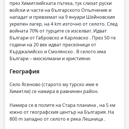
през Химитлийската пътека, тук слизат руски
войски и части на българското Опълчение и
нападат и превземат на 9 януари Шейновския
укрепен лагер, на 4 km източно от селото. След
войната 70% от турците се изселват. Идват
българи от Габровско и Карловско . През 50-те
години на 20 век идват преселници от
Кърджалийско и Смолянско . В селото има
Българи – мюсюлмани и християни.
География
Село Ясеново (старото му турско име е
Химитли) се намира в равнинен район.
Намира се в полите на Стара планина , на 5 км
южно от географския център на България. На
800 m западно от селото е река Лешница .