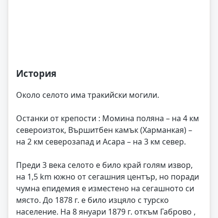
История
Около селото има тракийски могили.
Останки от крепости : Момина поляна – на 4 км
североизток, Вършитбен камък (Харманкая) –
на 2 км северозапад и Асара – на 3 км север.
Преди 3 века селото е било край голям извор,
на 1,5 km южно от сегашния център, но поради
чумна епидемия е изместено на сегашното си
място. До 1878 г. е било изцяло с турско
население. На 8 януари 1879 г. откъм Габрово ,