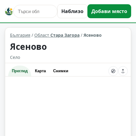
Наблизо
Добави място
Ясеново
Област: Стара Загора
България
/
Област
Стара Загора
/
Ясеново
Ясеново
Село
Преглед
Карта
Снимки