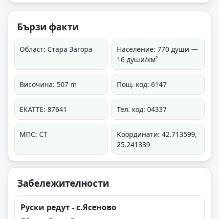
Бързи факти
Област: Стара Загора
Население: 770 души —
16 души/км²
Височина: 507 m
Пощ. код: 6147
ЕКАТТЕ: 87641
Тел. код: 04337
МПС: СТ
Координати: 42.713599,
25.241339
Забележителности
Руски редут - с.Ясеново