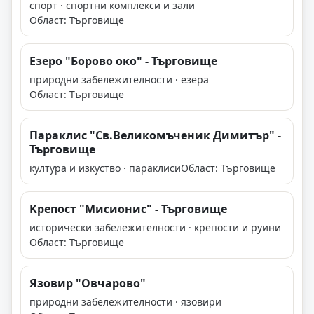
спорт · спортни комплекси и зали
Област: Търговище
Езеро "Борово око" - Търговище
природни забележителности · езера
Област: Търговище
Параклис "Св.Великомъченик Димитър" -
Търговище
култура и изкуство · параклиси
Област: Търговище
Kрепост "Мисионис" - Търговище
исторически забележителности · крепости и руини
Област: Търговище
Язовир "Овчарово"
природни забележителности · язовири