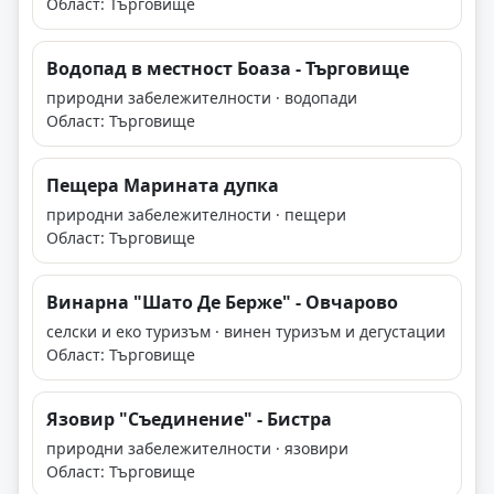
Област: Търговище
Водопад в местност Боаза - Търговище
природни забележителности · водопади
Област: Търговище
Пещера Марината дупка
природни забележителности · пещери
Област: Търговище
Винарна "Шато Де Берже" - Овчарово
селски и еко туризъм · винен туризъм и дегустации
Област: Търговище
Язовир "Съединение" - Бистра
природни забележителности · язовири
Област: Търговище