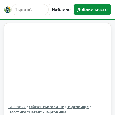
Наблизо
Добави място
култура и изкуство
Търговище
Област: Търговище
България
/
Област
Търговище
/
Търговище
/
Пластика "Петел" - Търговище