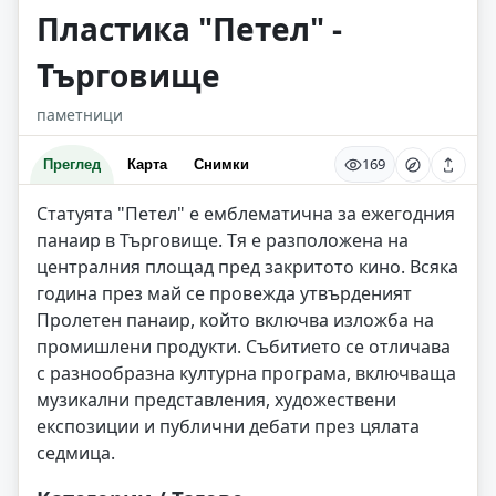
Пластика "Петел" -
Търговище
паметници
169
Преглед
Карта
Снимки
Статуята "Петел" е емблематична за ежегодния
панаир в Търговище. Тя е разположена на
централния площад пред закритото кино. Всяка
година през май се провежда утвърденият
Пролетен панаир, който включва изложба на
промишлени продукти. Събитието се отличава
с разнообразна културна програма, включваща
музикални представления, художествени
експозиции и публични дебати през цялата
седмица.