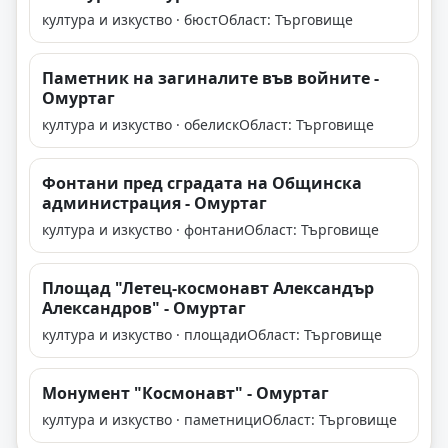
култура и изкуство · бюст
Област: Търговище
Паметник на загиналите във войните -
Омуртаг
култура и изкуство · обелиск
Област: Търговище
Фонтани пред сградата на Общинска
администрация - Омуртаг
култура и изкуство · фонтани
Област: Търговище
Площад "Летец-космонавт Александър
Александров" - Омуртаг
култура и изкуство · площади
Област: Търговище
Монумент "Космонавт" - Омуртаг
култура и изкуство · паметници
Област: Търговище