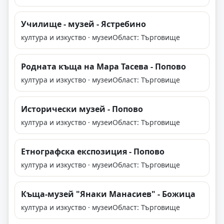
Училище - музей - Ястребино
култура и изкуство · музеи
Област: Търговище
Родната къща на Мара Тасева - Попово
култура и изкуство · музеи
Област: Търговище
Исторически музей - Попово
култура и изкуство · музеи
Област: Търговище
Етнографска експозиция - Попово
култура и изкуство · музеи
Област: Търговище
Къща-музей "Янаки Манасиев" - Божица
култура и изкуство · музеи
Област: Търговище