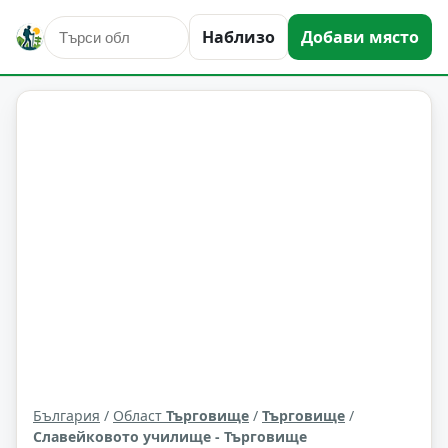
Наблизо
Добави място
култура и изкуство
Търговище
Област: Търговище
България
/
Област
Търговище
/
Търговище
/
Славейковото училище - Търговище