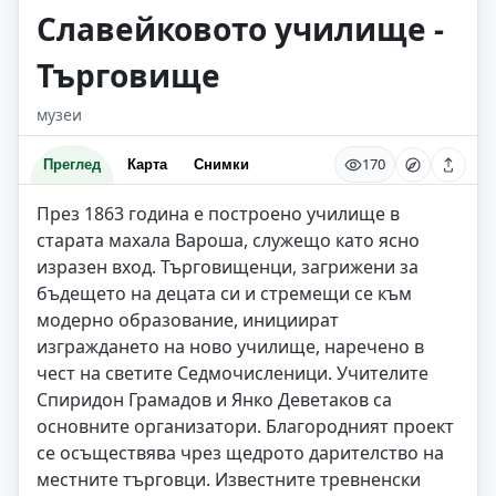
Славейковото училище -
Търговище
музеи
170
Преглед
Карта
Снимки
През 1863 година е построено училище в
старата махала Вароша, служещо като ясно
изразен вход. Търговищенци, загрижени за
бъдещето на децата си и стремещи се към
модерно образование, инициират
изграждането на ново училище, наречено в
чест на светите Седмочисленици. Учителите
Спиридон Грамадов и Янко Деветаков са
основните организатори. Благородният проект
се осъществява чрез щедрото дарителство на
местните търговци. Известните тревненски