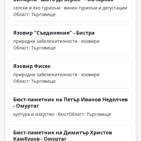
селски и еко туризъм · винен туризъм и дегустации
Област: Търговище
Язовир "Съединение" - Бистра
природни забележителности · язовири
Област: Търговище
Язовир Фисек
природни забележителности · язовири
Област: Търговище
Бюст-паметник на Петър Иванов Неделчев
- Омуртаг
култура и изкуство · бюст
Област: Търговище
Бюст-паметник на Димитър Христов
Камбуров - Омуртаг