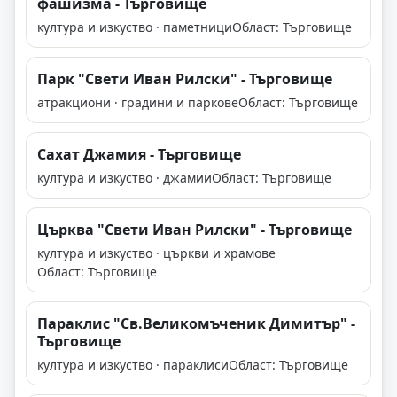
фашизма - Търговище
култура и изкуство · паметници
Област: Търговище
Парк "Свети Иван Рилски" - Търговище
атракциони · градини и паркове
Област: Търговище
Сахат Джамия - Търговище
култура и изкуство · джамии
Област: Търговище
Църква "Свети Иван Рилски" - Търговище
култура и изкуство · църкви и храмове
Област: Търговище
Параклис "Св.Великомъченик Димитър" -
Търговище
култура и изкуство · параклиси
Област: Търговище