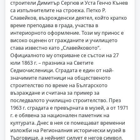
строители Димитър Сергюв и Уста Генчо Кънев
са изпълнителите на строежа. Петко Р.
Славейков, възрожденски деятел, който кратко
време преподава в града, участва в
интериорното оформление. Този му принос е
високо оценен от гражданите и училището
става известно като „Славейковото“.
Официалното му откриване се състои на 27
юли 1863 г. – празника на Светите
Седмочисленици. Сградата е един от най-
значимите паметници на общественото
строителство по време на Българското
възраждане и считана за пример за
последвалото училищно строителство. През
1963 г. сградата е превърната в музей, а от 1971
г. е обявена за национален паметник на
културата. Днес в нея се помещават временни
изложби на Регионалния исторически музей в
Търговище, а нейният силует е негов символ.