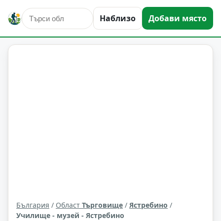
Наблизо
Добави място
култура и изкуство
Ястребино
Област: Търговище
България
/
Област
Търговище
/
Ястребино
/
Училище - музей - Ястребино