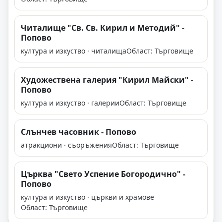
Читалище "Св. Св. Кирил и Методий" -
Попово
култура и изкуство · читалища
Област: Търговище
Художествена галерия "Кирил Майски" -
Попово
култура и изкуство · галерии
Област: Търговище
Слънчев часовник - Попово
атракциони · съоръжения
Област: Търговище
Църква "Свето Успение Богородично" -
Попово
култура и изкуство · църкви и храмове
Област: Търговище