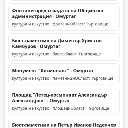
Фонтани пред сградата на Общинска
администрация - Омуртаг
култура и изкуство · фонтани
Област: Търговище
Бюст-паметник на Димитър Христов
Камбуров - Омуртаг
култура и изкуство · бюст
Област: Търговище
Монумент "Космонавт" - Омуртаг
култура и изкуство · паметници
Област: Търговище
Площад "Летец-космонавт Александър
Александров" - Омуртаг
култура и изкуство · площади
Област: Търговище
Бюст-паметник на Петър Иванов Неделчев