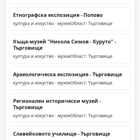
Етнографска експозиция - Попово
култура и изкуство · музеи
Област: Търговище
Къща-музей "Никола Симов - Куруто" -
Търговище
култура и изкуство · музеи
Област: Търговище
Aрхеологическа експозиция - Търговище
култура и изкуство · музеи
Област: Търговище
Регионален исторически музей -
Търговище
култура и изкуство · музеи
Област: Търговище
Славейковото училище - Търговище