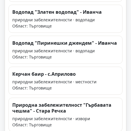
Водопад "Злaтeн вoдoпaд" - Иванча
природни забележителности · водопади
Област: Търговище
Водопад "Пиринешки джeндем" - Иванча
природни забележителности · водопади
Област: Търговище
Керчан баир - с.Априлово
природни забележителности · местности
Област: Търговище
Природна забележителност "Гърбавата
чешма" - Стара Речка
природни забележителности · извори
Област: Търговище