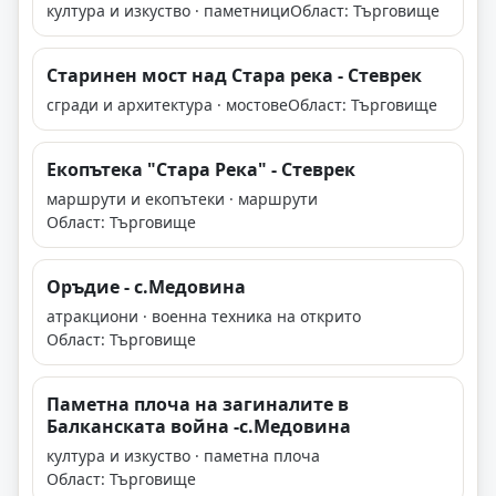
култура и изкуство · паметници
Област: Търговище
Старинен мост над Стара река - Стеврек
сгради и архитектура · мостове
Област: Търговище
Екопътека "Стара Река" - Стеврек
маршрути и екопътеки · маршрути
Област: Търговище
Оръдие - с.Медовина
атракциони · военна техника на открито
Област: Търговище
Паметна плоча на загиналите в
Балканската война -с.Медовина
култура и изкуство · паметна плоча
Област: Търговище