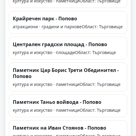
култура и изкуство · паметници
Област: Търговище
Крайречен парк - Попово
атракциони · градини и паркове
Област: Търговище
Централен градски площад - Попово
култура и изкуство · площади
Област: Търговище
Паметник Цар Борис Трети Обединител -
Попово
култура и изкуство · паметници
Област: Търговище
Паметник Таньо войвода - Попово
култура и изкуство · паметници
Област: Търговище
Паметник на Иван Стоянов - Попово
култура и изкуство · паметници
Област: Търговище