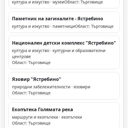
култура и изкуство · музеи
Област: Търговище
Паметник на загиналите - Ястребино
култура и изкуство · паметници
Област: Търговище
Национален детски комплекс "Ястребино"
култура и изкуство · културни и образователни
центрове
Област: Търговище
Язовир "Ястребино"
природни забележителности · язовири
Област: Търговище
Екопътека Голямата река
маршрути и екопътеки · екопътеки
Област: Търговище