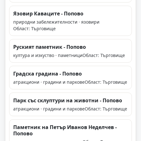
Язовир Каваците - Попово
природни забележителности · язовири
Област: Търговище
Руският паметник - Попово
култура и изкуство · паметници
Област: Търговище
Градска градина - Попово
атракциони · градини и паркове
Област: Търговище
Парк със склуптури на животни - Попово
атракциони · градини и паркове
Област: Търговище
Паметник на Петър Иванов Неделчев -
Попово