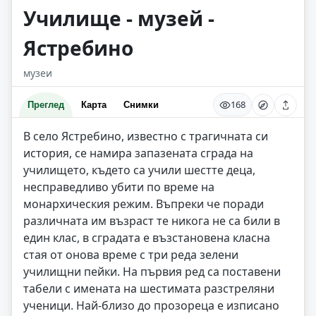
Училище - музей -
Ястребино
музеи
168
Преглед
Карта
Снимки
В село Ястребино, известно с трагичната си
история, се намира запазената сграда на
училището, където са учили шестте деца,
несправедливо убити по време на
монархическия режим. Въпреки че поради
различната им възраст те никога не са били в
един клас, в сградата е възстановена класна
стая от онова време с три реда зелени
училищни пейки. На първия ред са поставени
табели с имената на шестимата разстреляни
ученици. Най-близо до прозореца е изписано