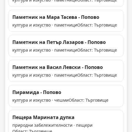
Паметник на Мара Тасева - Попово
култура и изкуство · паметници
Област: Търговище
Паметник на Петър Лазаров - Попово
култура и изкуство · паметници
Област: Търговище
Паметник на Васил Левски - Попово
култура и изкуство · паметници
Област: Търговище
Пирамида - Попово
култура и изкуство · чешми
Област: Търговище
Пещера Марината дупка
природни забележителности · пещери
Област: Търговище